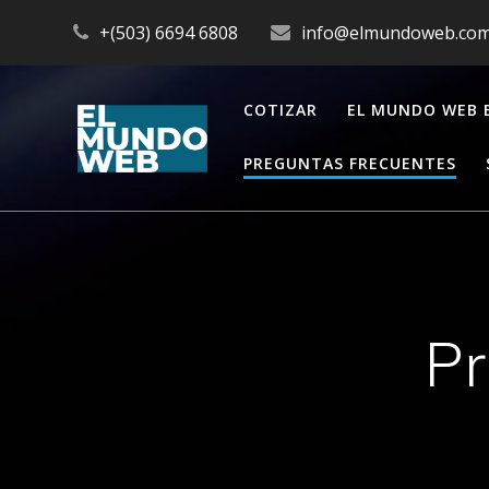
Saltar
+(503) 6694 6808
info@elmundoweb.co
al
contenido
COTIZAR
EL MUNDO WEB 
PREGUNTAS FRECUENTES
Pr