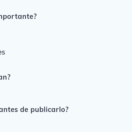
importante?
es
jan?
antes de publicarlo?