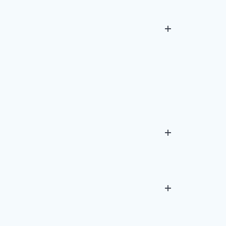
+
+
+